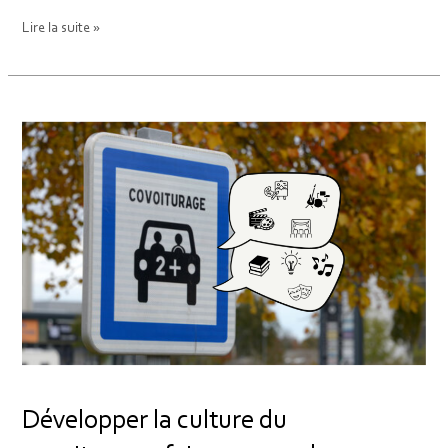
Lire la suite »
Développer
la
culture
du
covoiturage,
faire
avancer
le
covoiturage
de
la
culture.
Développer la culture du