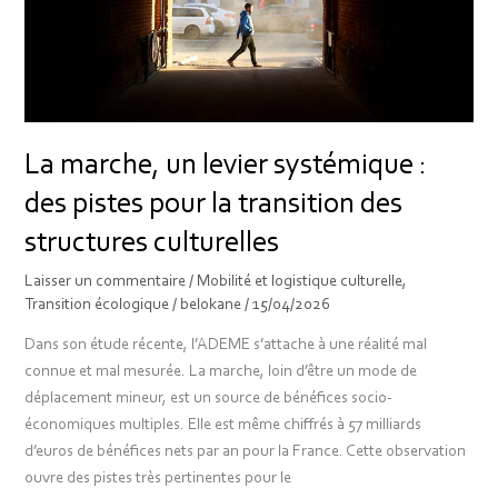
pistes
pour
la
transition
des
structures
La marche, un levier systémique :
culturelles
des pistes pour la transition des
structures culturelles
Laisser un commentaire
/
Mobilité et logistique culturelle
,
Transition écologique
/
belokane
/
15/04/2026
Dans son étude récente, l’ADEME s’attache à une réalité mal
connue et mal mesurée. La marche, loin d’être un mode de
déplacement mineur, est un source de bénéfices socio-
économiques multiples. Elle est même chiffrés à 57 milliards
d’euros de bénéfices nets par an pour la France. Cette observation
ouvre des pistes très pertinentes pour le