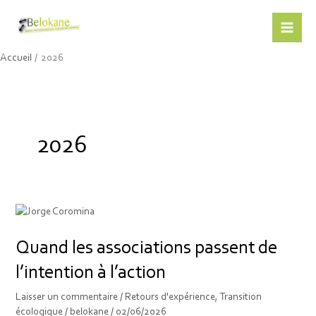
Aller
au
contenu
Belokane
Accueil
2026
2026
Quand
les
Quand les associations passent de
associations
passent
l’intention à l’action
de
l’intention
Laisser un commentaire
/
Retours d'expérience
,
Transition
écologique
/
belokane
/
02/06/2026
à