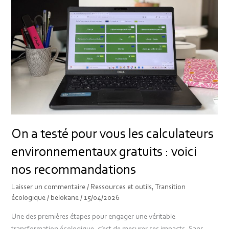
pour
vous
les
calculateurs
environnementaux
gratuits
:
voici
nos
recommandations
On a testé pour vous les calculateurs
environnementaux gratuits : voici
nos recommandations
Laisser un commentaire
/
Ressources et outils
,
Transition
écologique
/
belokane
/
15/04/2026
Une des premières étapes pour engager une véritable