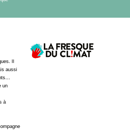
ues. Il
is aussi
ents…
e un
s à
ccompagne