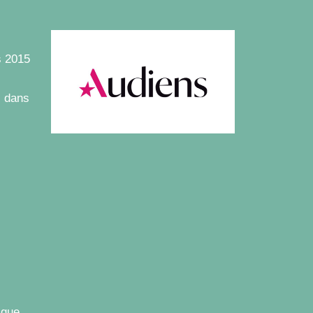
s 2015
s dans
 que