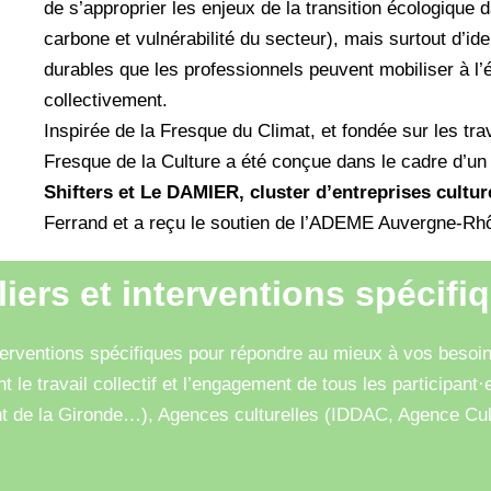
de s’approprier les enjeux de la transition écologique d
carbone et vulnérabilité du secteur), mais surtout d’ide
durables que les professionnels peuvent mobiliser à l’
collectivement.
Inspirée de la Fresque du Climat, et fondée sur les trav
Fresque de la Culture a été conçue dans le cadre d’u
Shifters et Le DAMIER, cluster d’entreprises culture
Ferrand et a reçu le soutien de l’ADEME Auvergne-Rh
liers et interventions spécifi
erventions spécifiques pour répondre au mieux à vos besoins e
t le travail collectif et l’engagement de tous les participant·
de la Gironde…), Agences culturelles (IDDAC, Agence Cultu